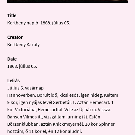
Title
Kertbeny napló, 1868. július 05.
Creator
Kertbeny Károly
Date
1868. július 05.
Leírás
Július 5. vasárnap
Hannoverben. Borult idő, kicsi esős, igen hideg. Keltem
9 kor, igen nyájas levél Serbetől. L. Aztán Hemecart. 1
kor Victoriába, Hemecarttal. Vele az Új házra. Vissza.
Bansen Vilmos itt, vizsgáltam, urning (?). Estén
Börzenklubban, aztán Knickmeyernél. 10 kor Spinner
hozzám, ő 11 kor el, én 12 kor aludni.