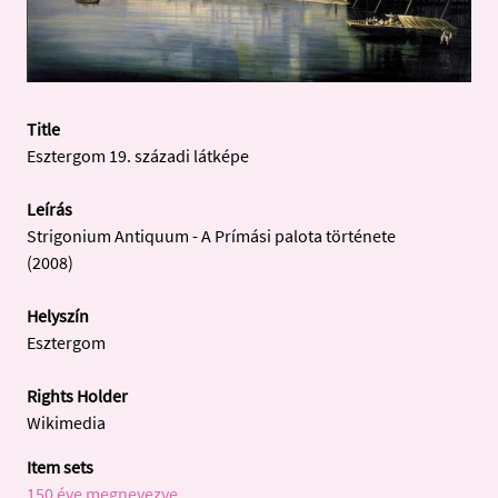
Title
Esztergom 19. századi látképe
Leírás
Strigonium Antiquum - A Prímási palota története
(2008)
Helyszín
Esztergom
Rights Holder
Wikimedia
Item sets
150 éve megnevezve