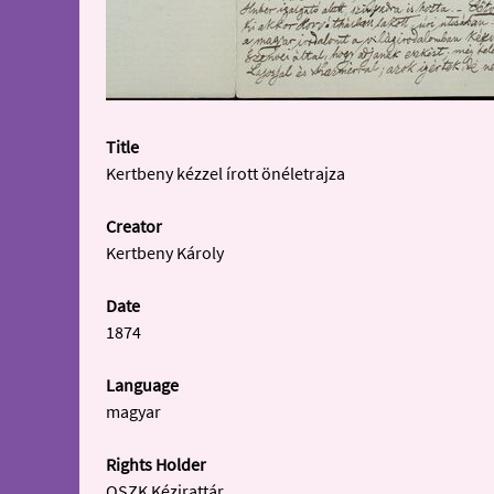
Title
Kertbeny kézzel írott önéletrajza
Creator
Kertbeny Károly
Date
1874
Language
magyar
Rights Holder
OSZK Kézirattár