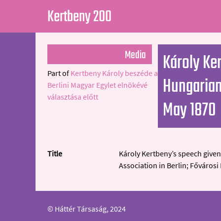
Kertbeny 200
Media
Károly Ke
Part of
Kertbeny Károly beszéde a
Hungarian 
Berlini Magyar Egylet elnökévé
választása előtt
May 1870
Title
Károly Kertbeny’s speech given
Association in Berlin; Fővárosi
© Háttér Társaság, 2024