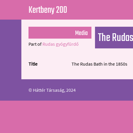
Kertbeny 200
Media
The Rudas
Part of
Rudas gyógyfürdő
Title
The Rudas Bath in the 1850s
© Háttér Társaság, 2024