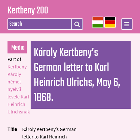
Kertbeny 200
Media
Károly Kertbeny’s
Part of
German letter to Karl
Kertbeny
Károly
Heinrich Ulrichs, May 6,
német
nyelvű
1868.
levele Karl
Heinrich
Ulrichsnak
Title
Károly Kertbeny’s German
letter to Karl Heinrich