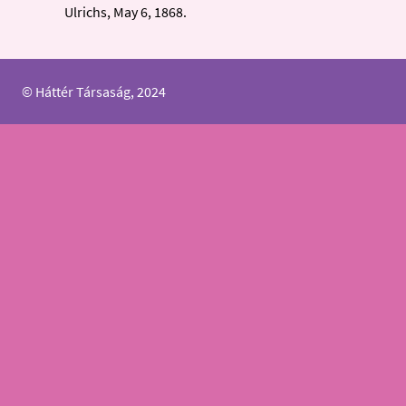
Ulrichs, May 6, 1868.
© Háttér Társaság, 2024