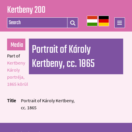
Kertbeny 200
Media
Portrait of Károly
Part of
Kertbeny, cc. 1865
Kertbeny
Károly
portréja,
1865 körül
Title
Portrait of Károly Kertbeny,
cc. 1865