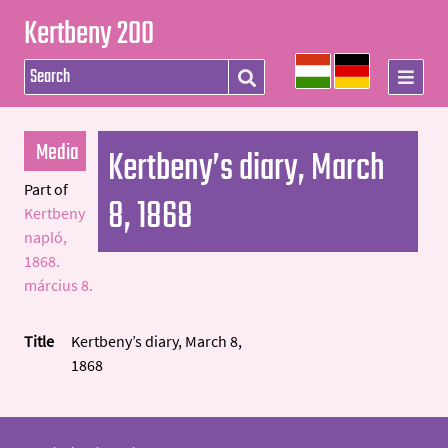
Kertbeny 200
Media
Kertbeny’s diary, March
Part of
8, 1868
Kertbeny
napló,
1868.
március 8.
Title
Kertbeny’s diary, March 8,
1868