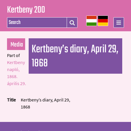
Kertbeny 200
Media
Kertbeny’s diary, April 29,
Part of
1868
Kertbeny
napló,
1868.
április 29.
Title
Kertbeny’s diary, April 29,
1868