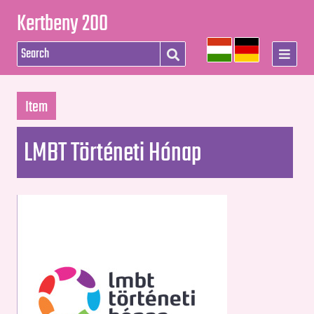
Kertbeny 200
Item
LMBT Történeti Hónap