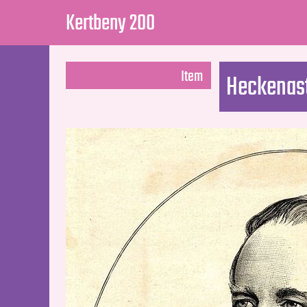
Kertbeny 200
Item
Heckenast