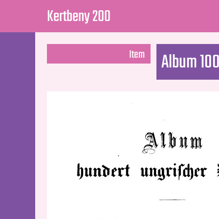
Kertbeny 200
Item
Album 100