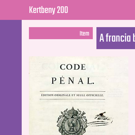
Kertbeny 200
Item
A francia