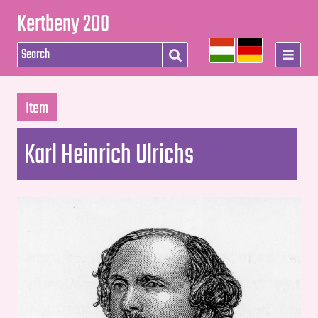
Kertbeny 200
Item
Karl Heinrich Ulrichs